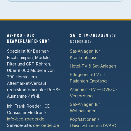
AV-PRO · DER
SAT & TV-ANLAGEN
(CE-
BEAMERLAMPENSHOP
ROEDER.DE)
Spezialist für Beamer-
Sat-Anlagen für
Ersatzlampen, Module,
Krankenhäuser
Filter und CRT-Röhren.
Hotel-TV & Sat-Anlagen
Über 8.000 Modelle von
Pflegeheim-TV mit
200 Herstellern.
Patienten-Empfang
Aftermarket-Verkauf
Altenheim-TV — DVB-C-
rechtskonform unter RoHS-
Versorgung
Ausnahme 4(f)-II.
Sat-Anlagen für
Inh. Frank Roeder · CE-
Wohnanlagen
Consumer Elektronik
info@ce-roeder.de
Kopfstationen /
Service-Site:
ce-roeder.de
Umsetzstationen DVB-C