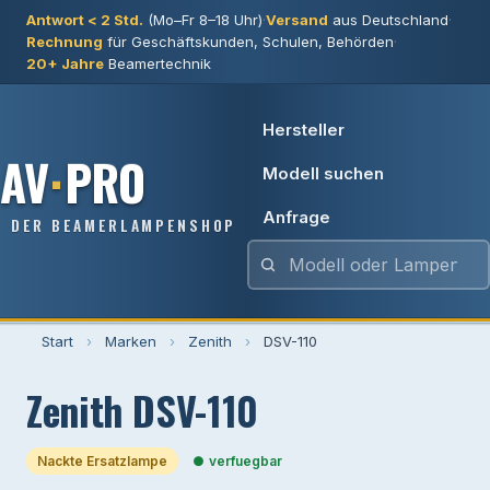
Antwort < 2 Std.
(Mo–Fr 8–18 Uhr)
·
Versand
aus Deutschland
·
Rechnung
für Geschäftskunden, Schulen, Behörden
·
20+ Jahre
Beamertechnik
Hersteller
AV
·
PRO
Modell suchen
Anfrage
DER BEAMERLAMPENSHOP
Start
›
Marken
›
Zenith
›
DSV-110
Zenith DSV-110
Nackte Ersatzlampe
verfuegbar