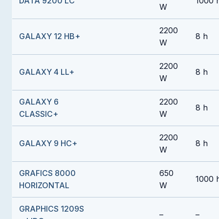
DATA 9200 LC
1000 
W
2200
GALAXY 12 HB+
8 h
W
2200
GALAXY 4 LL+
8 h
W
GALAXY 6
2200
8 h
CLASSIC+
W
2200
GALAXY 9 HC+
8 h
W
GRAFICS 8000
650
1000 
HORIZONTAL
W
GRAPHICS 1209S
–
–