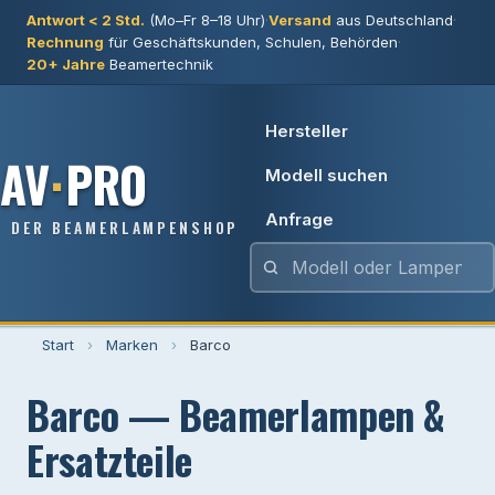
Antwort < 2 Std.
(Mo–Fr 8–18 Uhr)
·
Versand
aus Deutschland
·
Rechnung
für Geschäftskunden, Schulen, Behörden
·
20+ Jahre
Beamertechnik
Hersteller
AV
·
PRO
Modell suchen
Anfrage
DER BEAMERLAMPENSHOP
Start
›
Marken
›
Barco
Barco — Beamerlampen &
Ersatzteile