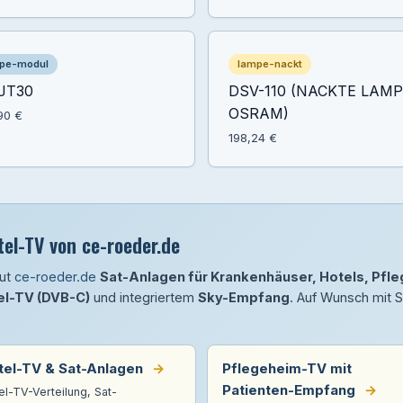
pe-modul
lampe-nackt
JT30
DSV-110 (NACKTE LAMP
OSRAM)
90 €
198,24 €
el-TV von ce-roeder.de
aut
ce-roeder.de
Sat-Anlagen für Krankenhäuser, Hotels, Pf
el-TV (DVB-C)
und integriertem
Sky-Empfang
. Auf Wunsch mit 
tel-TV & Sat-Anlagen
→
Pflegeheim-TV mit
Patienten-Empfang
→
el-TV-Verteilung, Sat-