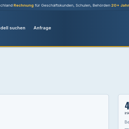
chland
·
Rechnung
für Geschäftskunden, Schulen, Behörden
·
20+ Jah
dell suchen
Anfrage
4
in
Be
— 