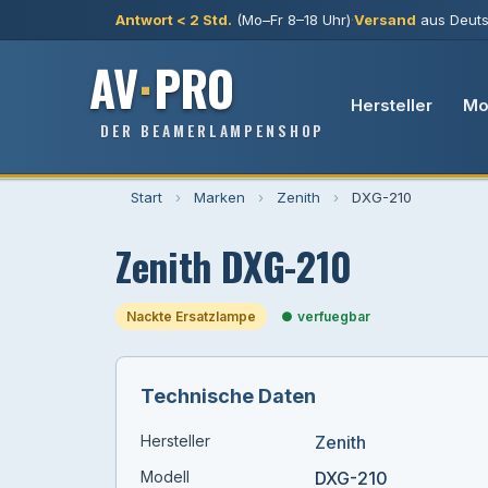
Antwort < 2 Std.
(Mo–Fr 8–18 Uhr)
·
Versand
aus Deuts
AV
·
PRO
Hersteller
Mo
DER BEAMERLAMPENSHOP
Start
›
Marken
›
Zenith
›
DXG-210
Zenith DXG-210
Nackte Ersatzlampe
verfuegbar
Technische Daten
Hersteller
Zenith
Modell
DXG-210