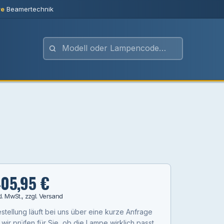
re
Beamertechnik
05,95 €
kl. MwSt., zzgl. Versand
stellung läuft bei uns über eine kurze Anfrage
wir prüfen für Sie, ob die Lampe wirklich passt