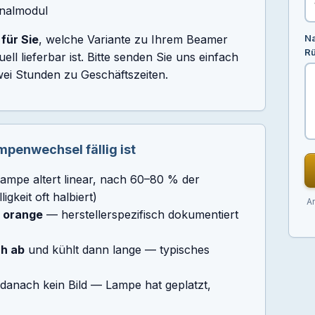
inalmodul
für Sie
, welche Variante zu Ihrem Beamer
Na
R
ll lieferbar ist. Bitte senden Sie uns einfach
ei Stunden zu Geschäftszeiten.
enwechsel fällig ist
ampe altert linear, nach 60–80 % der
gkeit oft halbiert)
An
r orange
— herstellerspezifisch dokumentiert
ch ab
und kühlt dann lange — typisches
danach kein Bild — Lampe hat geplatzt,