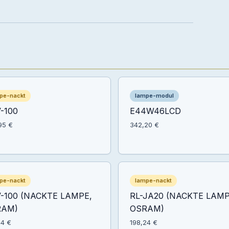
pe-nackt
lampe-modul
-100
E44W46LCD
95 €
342,20 €
pe-nackt
lampe-nackt
-100 (NACKTE LAMPE,
RL-JA20 (NACKTE LAMP
RAM)
OSRAM)
24 €
198,24 €