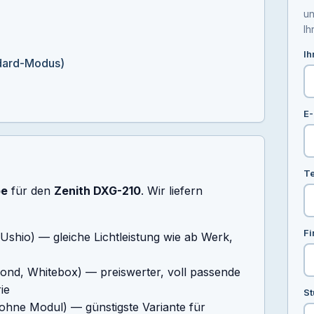
un
Ih
Ih
dard-Modus)
E-
Te
pe
für den
Zenith DXG-210
. Wir liefern
Fi
 Ushio) — gleiche Lichtleistung wie ab Werk,
ond, Whitebox) — preiswerter, voll passende
ie
St
ohne Modul) — günstigste Variante für