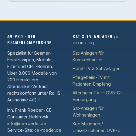
AV-PRO · DER
SAT & TV-ANLAGEN
(CE-
BEAMERLAMPENSHOP
ROEDER.DE)
Spezialist für Beamer-
Sat-Anlagen für
Ersatzlampen, Module,
Krankenhäuser
Filter und CRT-Röhren.
Hotel-TV & Sat-Anlagen
Über 8.000 Modelle von
Pflegeheim-TV mit
200 Herstellern.
Patienten-Empfang
Aftermarket-Verkauf
Altenheim-TV — DVB-C-
rechtskonform unter RoHS-
Versorgung
Ausnahme 4(f)-II.
Sat-Anlagen für
Inh. Frank Roeder · CE-
Wohnanlagen
Consumer Elektronik
info@ce-roeder.de
Kopfstationen /
Service-Site:
ce-roeder.de
Umsetzstationen DVB-C