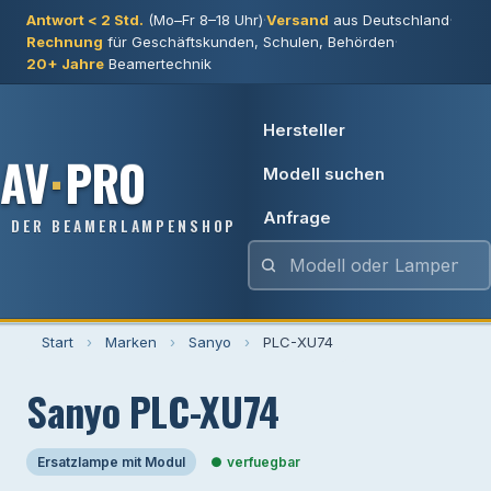
Antwort < 2 Std.
(Mo–Fr 8–18 Uhr)
·
Versand
aus Deutschland
·
Rechnung
für Geschäftskunden, Schulen, Behörden
·
20+ Jahre
Beamertechnik
Hersteller
AV
·
PRO
Modell suchen
Anfrage
DER BEAMERLAMPENSHOP
Start
›
Marken
›
Sanyo
›
PLC-XU74
Sanyo PLC-XU74
Ersatzlampe mit Modul
verfuegbar