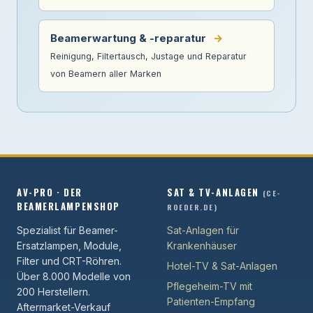
Beamerwartung & -reparatur
→
Reinigung, Filtertausch, Justage und Reparatur
von Beamern aller Marken
AV-PRO · DER
SAT & TV-ANLAGEN
(CE-
BEAMERLAMPENSHOP
ROEDER.DE)
Spezialist für Beamer-
Sat-Anlagen für
Ersatzlampen, Module,
Krankenhäuser
Filter und CRT-Röhren.
Hotel-TV & Sat-Anlagen
Über 8.000 Modelle von
Pflegeheim-TV mit
200 Herstellern.
Patienten-Empfang
Aftermarket-Verkauf