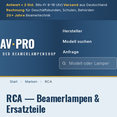
Antwort < 2 Std.
(Mo–Fr 8–18 Uhr)
·
Versand
aus Deutschland
·
Rechnung
für Geschäftskunden, Schulen, Behörden
·
20+ Jahre
Beamertechnik
Hersteller
AV
·
PRO
Modell suchen
Anfrage
DER BEAMERLAMPENSHOP
Start
›
Marken
›
RCA
RCA — Beamerlampen &
Ersatzteile