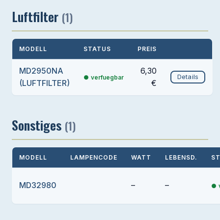
Luftfilter
(1)
MODELL
STATUS
PREIS
MD2950NA
6,30
Details
verfuegbar
(LUFTFILTER)
€
Sonstiges
(1)
MODELL
LAMPENCODE
WATT
LEBENSD.
S
MD32980
–
–