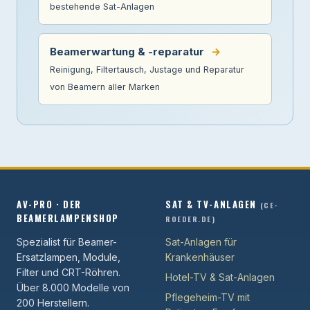
bestehende Sat-Anlagen
Beamerwartung & -reparatur
→
Reinigung, Filtertausch, Justage und Reparatur
von Beamern aller Marken
AV-PRO · DER
SAT & TV-ANLAGEN
(CE-
BEAMERLAMPENSHOP
ROEDER.DE)
Spezialist für Beamer-
Sat-Anlagen für
Ersatzlampen, Module,
Krankenhäuser
Filter und CRT-Röhren.
Hotel-TV & Sat-Anlagen
Über 8.000 Modelle von
Pflegeheim-TV mit
200 Herstellern.