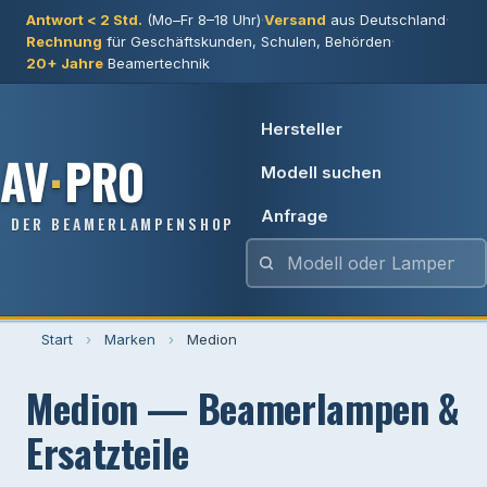
Antwort < 2 Std.
(Mo–Fr 8–18 Uhr)
·
Versand
aus Deutschland
·
Rechnung
für Geschäftskunden, Schulen, Behörden
·
20+ Jahre
Beamertechnik
Hersteller
AV
·
PRO
Modell suchen
Anfrage
DER BEAMERLAMPENSHOP
Start
›
Marken
›
Medion
Medion — Beamerlampen &
Ersatzteile