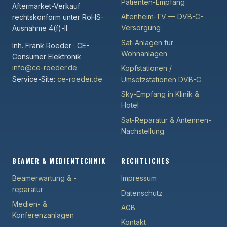
Patienten-Empfang
Aftermarket-Verkauf
Altenheim-TV — DVB-C-
rechtskonform unter RoHS-
Versorgung
Ausnahme 4(f)-II.
Sat-Anlagen für
Inh. Frank Roeder · CE-
Wohnanlagen
Consumer Elektronik
info@ce-roeder.de
Kopfstationen /
Service-Site:
ce-roeder.de
Umsetzstationen DVB-C
Sky-Empfang in Klinik &
Hotel
Sat-Reparatur & Antennen-
Nachstellung
BEAMER & MEDIENTECHNIK
RECHTLICHES
Beamerwartung & -
Impressum
reparatur
Datenschutz
Medien- &
AGB
Konferenzanlagen
Kontakt