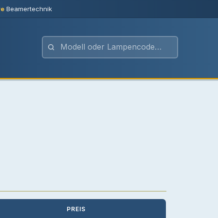
re
Beamertechnik
PREIS