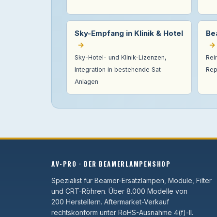
Sky-Empfang in Klinik & Hotel
Be
→
→
Sky-Hotel- und Klinik-Lizenzen,
Rei
Integration in bestehende Sat-
Rep
Anlagen
AV-PRO · DER BEAMERLAMPENSHOP
Spezialist für Beamer-Ersatzlampen, Module, Filter
und CRT-Röhren. Über 8.000 Modelle von
200 Herstellern. Aftermarket-Verkauf
rechtskonform unter RoHS-Ausnahme 4(f)-II.