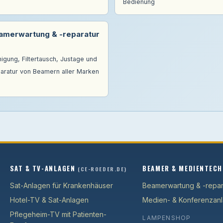
Bedienung
amerwartung & -reparatur
nigung, Filtertausch, Justage und
aratur von Beamern aller Marken
SAT & TV-ANLAGEN
BEAMER & MEDIENTECH
(CE-ROEDER.DE)
Sat-Anlagen für Krankenhäuser
Beamerwartung & -repar
Hotel-TV & Sat-Anlagen
Medien- & Konferenzan
Pflegeheim-TV mit Patienten-
LAMPENSHOP