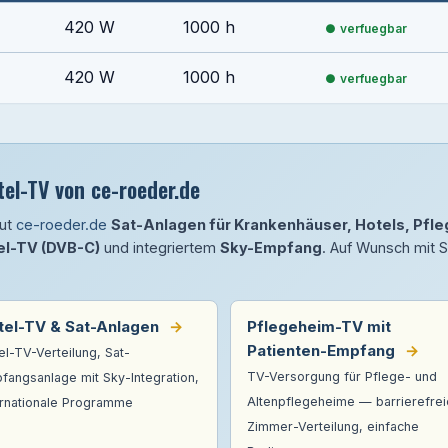
420 W
1000 h
verfuegbar
420 W
1000 h
verfuegbar
el-TV von ce-roeder.de
aut
ce-roeder.de
Sat-Anlagen für Krankenhäuser, Hotels, Pf
el-TV (DVB-C)
und integriertem
Sky-Empfang
. Auf Wunsch mit 
tel-TV & Sat-Anlagen
→
Pflegeheim-TV mit
Patienten-Empfang
→
el-TV-Verteilung, Sat-
TV-Versorgung für Pflege- und
fangsanlage mit Sky-Integration,
Altenpflegeheime — barrierefrei
ernationale Programme
Zimmer-Verteilung, einfache