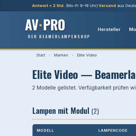
Antwort < 2 Std.
(Mo–Fr 8–18 Uhr)
·
Versand
aus Deuts
AV
·
PRO
Hersteller
Mo
DER BEAMERLAMPENSHOP
Start
›
Marken
›
Elite Video
Elite Video — Beamerla
2 Modelle gelistet. Verfügbarkeit prüfen wir
Lampen mit Modul
(2)
MODELL
LAMPENCODE