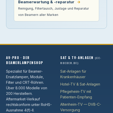
Beamerwartung & -reparatur
→
Reinigung, Filtertausch, Justage und Reparatur
von Beamern aller Marken
AV-PRO · DER
SAT & TV-ANLAGEN
(CE-
BEAMERLAMPENSHOP
ROEDER.DE)
Spezialist für Beamer-
Sat-Anlagen für
Ersatzlampen, Module,
Krankenhäuser
Filter und CRT-Röhren.
Hotel-TV & Sat-Anlagen
Über 8.000 Modelle von
Pflegeheim-TV mit
200 Herstellern.
Patienten-Empfang
Aftermarket-Verkauf
Altenheim-TV — DVB-C-
rechtskonform unter RoHS-
Versorgung
Ausnahme 4(f)-II.