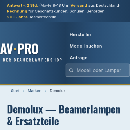
Antwort < 2 Std.
(Mo–Fr 8–18 Uhr)
·
Versand
aus Deutschland
·
Rechnung
für Geschäftskunden, Schulen, Behörden
·
20+ Jahre
Beamertechnik
Hersteller
AV
·
PRO
Modell suchen
Anfrage
DER BEAMERLAMPENSHOP
Start
›
Marken
›
Demolux
Demolux — Beamerlampen
& Ersatzteile