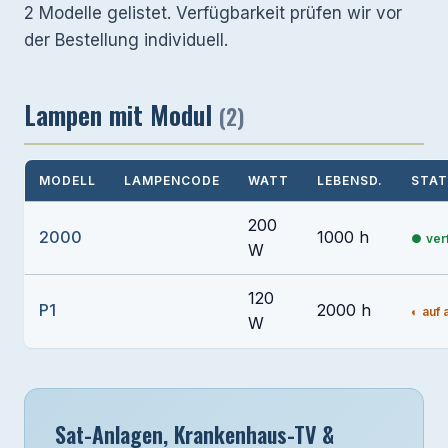
2 Modelle gelistet. Verfügbarkeit prüfen wir vor
der Bestellung individuell.
Lampen mit Modul
(2)
MODELL
LAMPENCODE
WATT
LEBENSD.
STA
200
2000
1000 h
ver
W
120
P1
2000 h
auf 
W
Sat-Anlagen, Krankenhaus-TV &