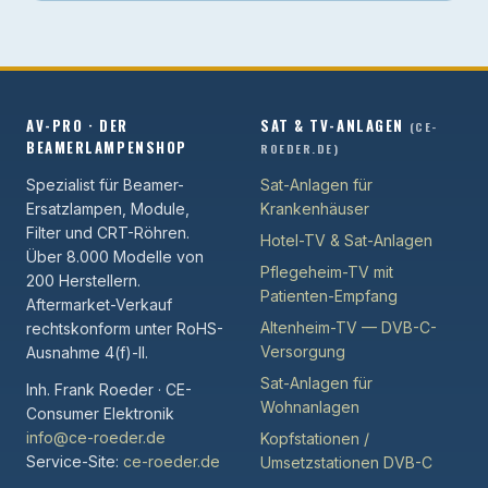
AV-PRO · DER
SAT & TV-ANLAGEN
(CE-
BEAMERLAMPENSHOP
ROEDER.DE)
Spezialist für Beamer-
Sat-Anlagen für
Ersatzlampen, Module,
Krankenhäuser
Filter und CRT-Röhren.
Hotel-TV & Sat-Anlagen
Über 8.000 Modelle von
Pflegeheim-TV mit
200 Herstellern.
Patienten-Empfang
Aftermarket-Verkauf
Altenheim-TV — DVB-C-
rechtskonform unter RoHS-
Versorgung
Ausnahme 4(f)-II.
Sat-Anlagen für
Inh. Frank Roeder · CE-
Wohnanlagen
Consumer Elektronik
info@ce-roeder.de
Kopfstationen /
Service-Site:
ce-roeder.de
Umsetzstationen DVB-C