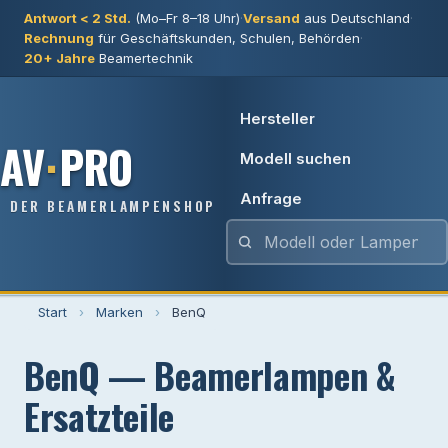
Antwort < 2 Std.
(Mo–Fr 8–18 Uhr)
·
Versand
aus Deutschland
·
Rechnung
für Geschäftskunden, Schulen, Behörden
·
20+ Jahre
Beamertechnik
Hersteller
AV
·
PRO
Modell suchen
Anfrage
DER BEAMERLAMPENSHOP
Start
›
Marken
›
BenQ
BenQ — Beamerlampen &
Ersatzteile