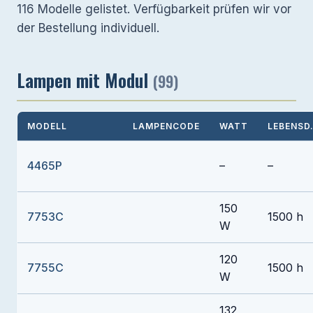
116 Modelle gelistet. Verfügbarkeit prüfen wir vor
der Bestellung individuell.
Lampen mit Modul
(99)
MODELL
LAMPENCODE
WATT
LEBENSD
4465P
–
–
150
7753C
1500 h
W
120
7755C
1500 h
W
132