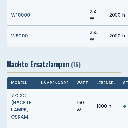
250
W10000
2000 h
W
250
W9000
2000 h
W
Nackte Ersatzlampen
(16)
MODELL
LAMPENCODE
WATT
LEBENSD.
S
7753C
(NACKTE
150
1000 h
LAMPE,
W
OSRAM)