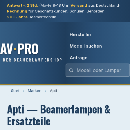
Antwort < 2 Std.
(Mo–Fr 8–18 Uhr)
·
Versand
aus Deutschland
·
Rechnung
für Geschäftskunden, Schulen, Behörden
·
20+ Jahre
Beamertechnik
Hersteller
AV
·
PRO
Modell suchen
Anfrage
DER BEAMERLAMPENSHOP
Start
›
Marken
›
Apti
Apti — Beamerlampen &
Ersatzteile