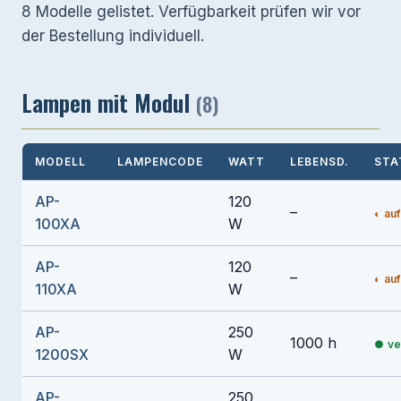
8 Modelle gelistet. Verfügbarkeit prüfen wir vor
der Bestellung individuell.
Lampen mit Modul
(8)
MODELL
LAMPENCODE
WATT
LEBENSD.
STA
AP-
120
–
auf
100XA
W
AP-
120
–
auf
110XA
W
AP-
250
1000 h
ve
1200SX
W
AP-
250