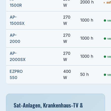
2000 h
auf
1500R
W
AP-
270
1000 h
ve
1500SX
W
AP-
270
1000 h
ve
2000
W
AP-
270
1000 h
ve
2000SX
W
EZPRO
400
50 h
ve
550
W
Sat-Anlagen, Krankenhaus-TV &