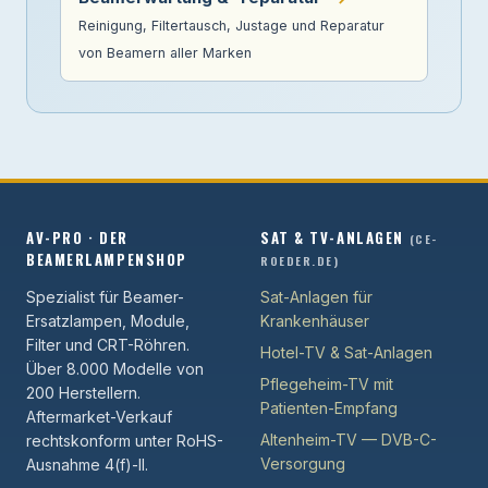
Reinigung, Filtertausch, Justage und Reparatur
von Beamern aller Marken
AV-PRO · DER
SAT & TV-ANLAGEN
(CE-
BEAMERLAMPENSHOP
ROEDER.DE)
Spezialist für Beamer-
Sat-Anlagen für
Ersatzlampen, Module,
Krankenhäuser
Filter und CRT-Röhren.
Hotel-TV & Sat-Anlagen
Über 8.000 Modelle von
Pflegeheim-TV mit
200 Herstellern.
Patienten-Empfang
Aftermarket-Verkauf
Altenheim-TV — DVB-C-
rechtskonform unter RoHS-
Versorgung
Ausnahme 4(f)-II.