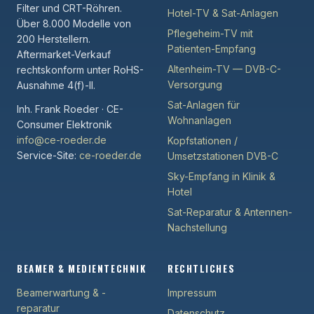
Filter und CRT-Röhren.
Hotel-TV & Sat-Anlagen
Über 8.000 Modelle von
Pflegeheim-TV mit
200 Herstellern.
Patienten-Empfang
Aftermarket-Verkauf
Altenheim-TV — DVB-C-
rechtskonform unter RoHS-
Versorgung
Ausnahme 4(f)-II.
Sat-Anlagen für
Inh. Frank Roeder · CE-
Wohnanlagen
Consumer Elektronik
info@ce-roeder.de
Kopfstationen /
Service-Site:
ce-roeder.de
Umsetzstationen DVB-C
Sky-Empfang in Klinik &
Hotel
Sat-Reparatur & Antennen-
Nachstellung
BEAMER & MEDIENTECHNIK
RECHTLICHES
Beamerwartung & -
Impressum
reparatur
Datenschutz