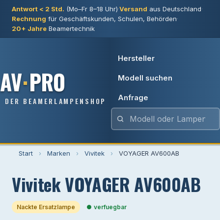
Antwort < 2 Std.
(Mo–Fr 8–18 Uhr)
·
Versand
aus Deutschland
·
Rechnung
für Geschäftskunden, Schulen, Behörden
·
20+ Jahre
Beamertechnik
Hersteller
AV
·
PRO
Modell suchen
Anfrage
DER BEAMERLAMPENSHOP
Start
›
Marken
›
Vivitek
›
VOYAGER AV600AB
Vivitek VOYAGER AV600AB
Nackte Ersatzlampe
verfuegbar