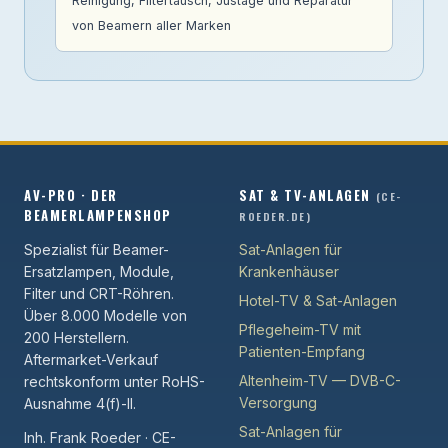
Reinigung, Filtertausch, Justage und Reparatur
von Beamern aller Marken
AV-PRO · DER
SAT & TV-ANLAGEN
(CE-
BEAMERLAMPENSHOP
ROEDER.DE)
Spezialist für Beamer-
Sat-Anlagen für
Ersatzlampen, Module,
Krankenhäuser
Filter und CRT-Röhren.
Hotel-TV & Sat-Anlagen
Über 8.000 Modelle von
Pflegeheim-TV mit
200 Herstellern.
Patienten-Empfang
Aftermarket-Verkauf
Altenheim-TV — DVB-C-
rechtskonform unter RoHS-
Versorgung
Ausnahme 4(f)-II.
Sat-Anlagen für
Inh. Frank Roeder · CE-