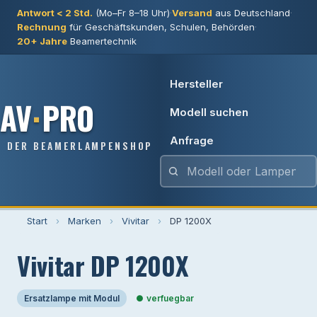
Antwort < 2 Std.
(Mo–Fr 8–18 Uhr)
·
Versand
aus Deutschland
·
Rechnung
für Geschäftskunden, Schulen, Behörden
·
20+ Jahre
Beamertechnik
Hersteller
AV
·
PRO
Modell suchen
Anfrage
DER BEAMERLAMPENSHOP
Start
›
Marken
›
Vivitar
›
DP 1200X
Vivitar DP 1200X
Ersatzlampe mit Modul
verfuegbar