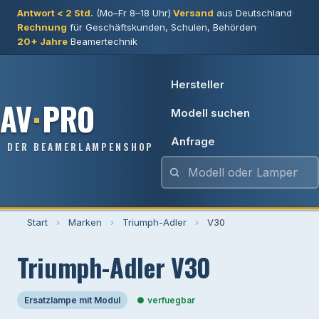
Antwort < 2 Std.
(Mo–Fr 8–18 Uhr)
·
Versand
aus Deutschland
·
Rechnung
für Geschäftskunden, Schulen, Behörden
·
20+ Jahre
Beamertechnik
Hersteller
AV
·
PRO
Modell suchen
Anfrage
DER BEAMERLAMPENSHOP
Start
›
Marken
›
Triumph-Adler
›
V30
Triumph-Adler V30
Ersatzlampe mit Modul
verfuegbar