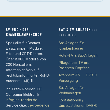
AV-PRO · DER
SAT & TV-ANLAGEN
(CE-
BEAMERLAMPENSHOP
ROEDER.DE)
Spezialist für Beamer-
Sat-Anlagen für
Ersatzlampen, Module,
Krankenhäuser
Filter und CRT-Röhren.
Hotel-TV & Sat-Anlagen
Über 8.000 Modelle von
Pflegeheim-TV mit
200 Herstellern.
Patienten-Empfang
Aftermarket-Verkauf
Altenheim-TV — DVB-C-
rechtskonform unter RoHS-
Versorgung
Ausnahme 4(f)-II.
Sat-Anlagen für
Inh. Frank Roeder · CE-
Wohnanlagen
Consumer Elektronik
info@ce-roeder.de
Kopfstationen /
Service-Site:
ce-roeder.de
Umsetzstationen DVB-C