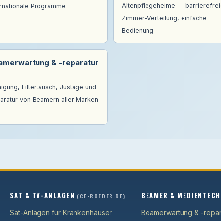
Altenpflegeheime — barrierefrei
ernationale Programme
Zimmer-Verteilung, einfache
Bedienung
amerwartung & -reparatur
nigung, Filtertausch, Justage und
aratur von Beamern aller Marken
SAT & TV-ANLAGEN
BEAMER & MEDIENTECH
(CE-ROEDER.DE)
Sat-Anlagen für Krankenhäuser
Beamerwartung & -repar