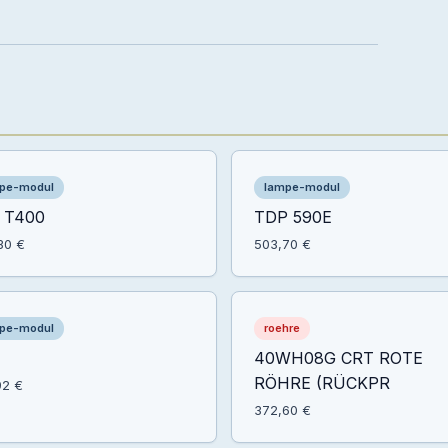
pe-modul
lampe-modul
 T400
TDP 590E
30 €
503,70 €
pe-modul
roehre
40WH08G CRT ROTE
RÖHRE (RÜCKPR
92 €
372,60 €