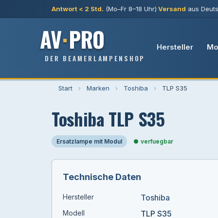
Antwort < 2 Std.
(Mo–Fr 8–18 Uhr)
·
Versand
aus Deuts
AV
·
PRO
Hersteller
Mo
DER BEAMERLAMPENSHOP
Start
›
Marken
›
Toshiba
›
TLP S35
Toshiba TLP S35
Ersatzlampe mit Modul
verfuegbar
Technische Daten
Hersteller
Toshiba
Modell
TLP S35