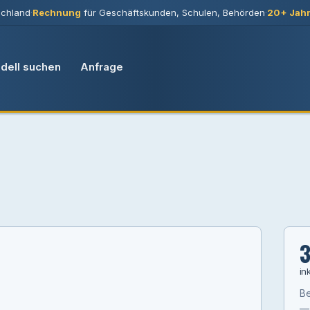
chland
·
Rechnung
für Geschäftskunden, Schulen, Behörden
·
20+ Jah
dell suchen
Anfrage
3
in
Be
— 