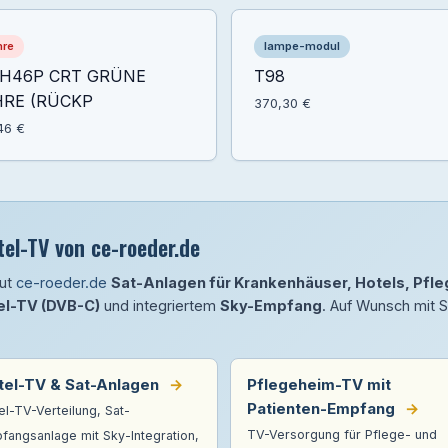
hre
lampe-modul
H46P CRT GRÜNE
T98
RE (RÜCKP
370,30 €
46 €
el-TV von ce-roeder.de
aut
ce-roeder.de
Sat-Anlagen für Krankenhäuser, Hotels, Pf
el-TV (DVB-C)
und integriertem
Sky-Empfang
. Auf Wunsch mit 
tel-TV & Sat-Anlagen
→
Pflegeheim-TV mit
Patienten-Empfang
→
el-TV-Verteilung, Sat-
TV-Versorgung für Pflege- und
fangsanlage mit Sky-Integration,