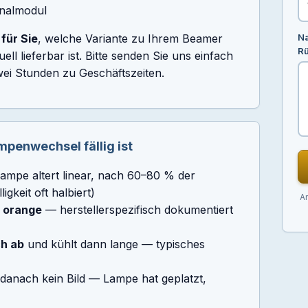
inalmodul
für Sie
, welche Variante zu Ihrem Beamer
Na
R
ll lieferbar ist. Bitte senden Sie uns einfach
ei Stunden zu Geschäftszeiten.
enwechsel fällig ist
ampe altert linear, nach 60–80 % der
gkeit oft halbiert)
An
r orange
— herstellerspezifisch dokumentiert
ch ab
und kühlt dann lange — typisches
danach kein Bild — Lampe hat geplatzt,