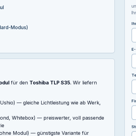
un
ul
Ih
Ih
dard-Modus)
E-
Te
odul
für den
Toshiba TLP S35
. Wir liefern
Fi
 Ushio) — gleiche Lichtleistung wie ab Werk,
ond, Whitebox) — preiswerter, voll passende
ie
St
ohne Modul) — günstigste Variante für