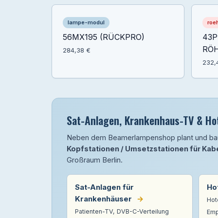
lampe-modul
roe
56MX195 (RÜCKPRO)
43P
RÖH
284,38 €
232,
Sat-Anlagen, Krankenhaus-TV & Hot
Neben dem Beamerlampenshop plant und b
Kopfstationen / Umsetzstationen für Kab
Großraum Berlin.
Sat-Anlagen für
Ho
Krankenhäuser
→
Hot
Patienten-TV, DVB-C-Verteilung
Emp