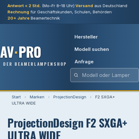
Antwort < 2 Std.
(Mo–Fr 8–18 Uhr)
·
Versand
aus Deutschland
·
Rechnung
für Geschäftskunden, Schulen, Behörden
·
20+ Jahre
Beamertechnik
Hersteller
AV
·
PRO
Modell suchen
Anfrage
DER BEAMERLAMPENSHOP
Start
›
Marken
›
ProjectionDesign
›
F2 SXGA+
ULTRA WIDE
ProjectionDesign F2 SXGA+
ULTRA WIDE