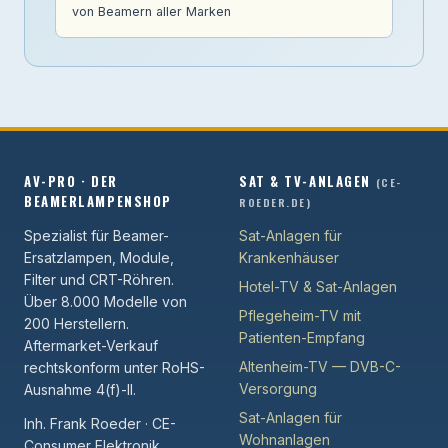
von Beamern aller Marken
AV-PRO · DER
SAT & TV-ANLAGEN
(CE-
BEAMERLAMPENSHOP
ROEDER.DE)
Spezialist für Beamer-
Sat-Anlagen für
Ersatzlampen, Module,
Krankenhäuser
Filter und CRT-Röhren.
Hotel-TV & Sat-Anlagen
Über 8.000 Modelle von
Pflegeheim-TV mit
200 Herstellern.
Patienten-Empfang
Aftermarket-Verkauf
Altenheim-TV — DVB-C-
rechtskonform unter RoHS-
Versorgung
Ausnahme 4(f)-II.
Sat-Anlagen für
Inh. Frank Roeder · CE-
Wohnanlagen
Consumer Elektronik